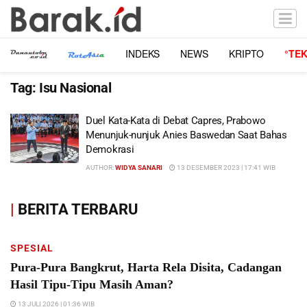
INDEKS
NEWS
KRIPTO
°TE
Tag:
Isu Nasional
Duel Kata-Kata di Debat Capres, Prabowo
Menunjuk-nunjuk Anies Baswedan Saat Bahas
Demokrasi
AUTHOR:
WIDYA SANARI
13 DESEMBER 2023 | 17:41 WIB
|
BERITA TERBARU
SPESIAL
Pura-Pura Bangkrut, Harta Rela Disita, Cadangan
Hasil Tipu-Tipu Masih Aman?
13 JULI 2026 | 01:36 WIB