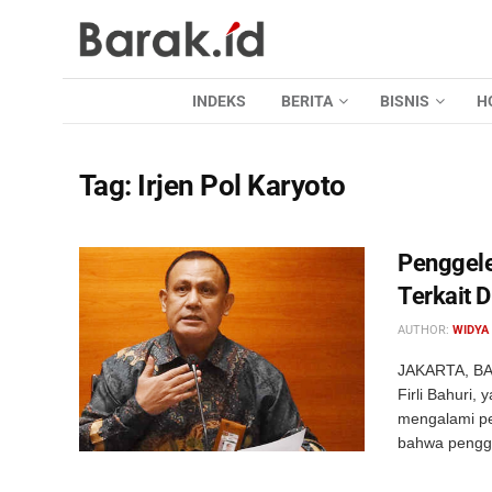
INDEKS
BERITA
BISNIS
H
Tag:
Irjen Pol Karyoto
Penggele
Terkait 
AUTHOR:
WIDYA
JAKARTA, BAR
Firli Bahuri, 
mengalami pe
bahwa pengge