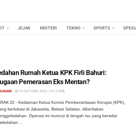
OT
JEJAK
MISTERI
TEKNO
SPORTS
SPESI
dahan Rumah Ketua KPK Firli Bahuri:
Dugaan Pemerasan Eks Mentan?
 SANARI
10 OKTOBER 2023 | 19:14 WIB
AK.ID - Kediaman Ketua Komisi Pemberantasan Korupsi (KPK),
yang berlokasi di Jakasetia, Bekasi Selatan, diberitakan
nggeledahan. Operasi ini muncul di tengah isu yang beredar
ledahan ...