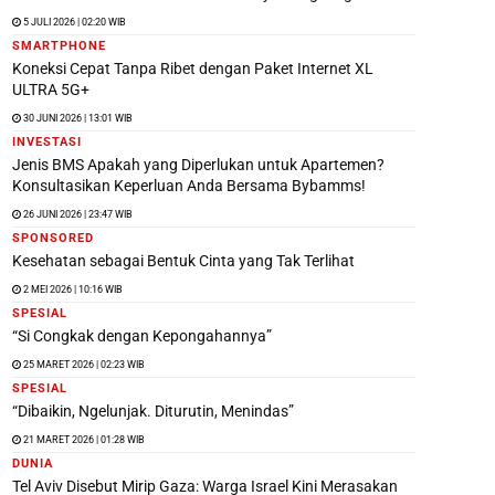
5 JULI 2026 | 02:20 WIB
SMARTPHONE
Koneksi Cepat Tanpa Ribet dengan Paket Internet XL
ULTRA 5G+
30 JUNI 2026 | 13:01 WIB
INVESTASI
Jenis BMS Apakah yang Diperlukan untuk Apartemen?
Konsultasikan Keperluan Anda Bersama Bybamms!
26 JUNI 2026 | 23:47 WIB
SPONSORED
Kesehatan sebagai Bentuk Cinta yang Tak Terlihat
2 MEI 2026 | 10:16 WIB
SPESIAL
“Si Congkak dengan Kepongahannya”
25 MARET 2026 | 02:23 WIB
SPESIAL
“Dibaikin, Ngelunjak. Diturutin, Menindas”
21 MARET 2026 | 01:28 WIB
DUNIA
Tel Aviv Disebut Mirip Gaza: Warga Israel Kini Merasakan