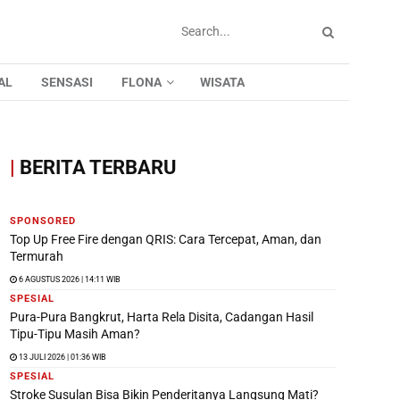
AL
SENSASI
FLONA
WISATA
|
BERITA TERBARU
SPONSORED
Top Up Free Fire dengan QRIS: Cara Tercepat, Aman, dan
Termurah
6 AGUSTUS 2026 | 14:11 WIB
SPESIAL
Pura-Pura Bangkrut, Harta Rela Disita, Cadangan Hasil
Tipu-Tipu Masih Aman?
13 JULI 2026 | 01:36 WIB
SPESIAL
Stroke Susulan Bisa Bikin Penderitanya Langsung Mati?