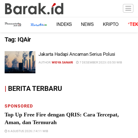
INDEKS
NEWS
KRIPTO
°TE
Tag:
IQAir
Jakarta Hadapi Ancaman Serius Polusi
AUTHOR:
WIDYA SANARI
7 DESEMBER 2023 | 03:50 WIB
|
BERITA TERBARU
SPONSORED
Top Up Free Fire dengan QRIS: Cara Tercepat,
Aman, dan Termurah
6 AGUSTUS 2026 | 14:11 WIB