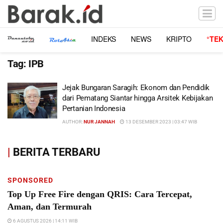
INDEKS
NEWS
KRIPTO
°TE
Tag:
IPB
Jejak Bungaran Saragih: Ekonom dan Pendidik
dari Pematang Siantar hingga Arsitek Kebijakan
Pertanian Indonesia
AUTHOR:
NUR JANNAH
13 DESEMBER 2023 | 03:47 WIB
|
BERITA TERBARU
SPONSORED
Top Up Free Fire dengan QRIS: Cara Tercepat,
Aman, dan Termurah
6 AGUSTUS 2026 | 14:11 WIB