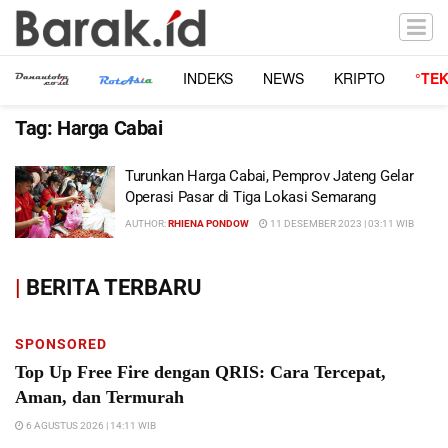
INDEKS
NEWS
KRIPTO
°TE
Tag:
Harga Cabai
Turunkan Harga Cabai, Pemprov Jateng Gelar
Operasi Pasar di Tiga Lokasi Semarang
AUTHOR:
RHIENA PONDOW
11 DESEMBER 2023 | 03:11 WIB
|
BERITA TERBARU
SPONSORED
Top Up Free Fire dengan QRIS: Cara Tercepat,
Aman, dan Termurah
6 AGUSTUS 2026 | 14:11 WIB