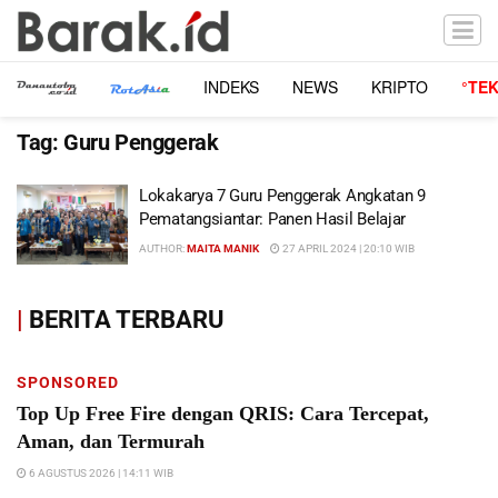
INDEKS
NEWS
KRIPTO
°TE
Tag:
Guru Penggerak
Lokakarya 7 Guru Penggerak Angkatan 9
Pematangsiantar: Panen Hasil Belajar
AUTHOR:
MAITA MANIK
27 APRIL 2024 | 20:10 WIB
|
BERITA TERBARU
SPONSORED
Top Up Free Fire dengan QRIS: Cara Tercepat,
Aman, dan Termurah
6 AGUSTUS 2026 | 14:11 WIB