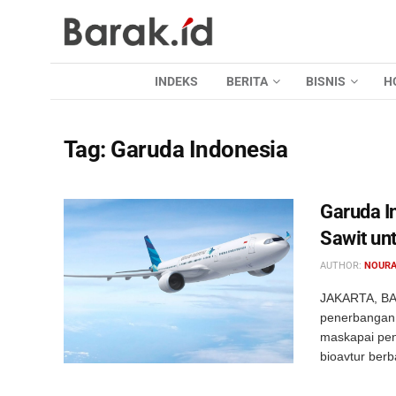
INDEKS
BERITA
BISNIS
H
Tag:
Garuda Indonesia
Garuda I
Sawit un
AUTHOR:
NOURA
JAKARTA, BAR
penerbangan I
maskapai pen
bioavtur berba