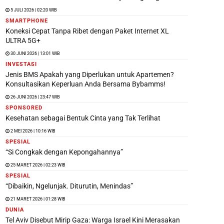
5 JULI 2026 | 02:20 WIB
SMARTPHONE
Koneksi Cepat Tanpa Ribet dengan Paket Internet XL
ULTRA 5G+
30 JUNI 2026 | 13:01 WIB
INVESTASI
Jenis BMS Apakah yang Diperlukan untuk Apartemen?
Konsultasikan Keperluan Anda Bersama Bybamms!
26 JUNI 2026 | 23:47 WIB
SPONSORED
Kesehatan sebagai Bentuk Cinta yang Tak Terlihat
2 MEI 2026 | 10:16 WIB
SPESIAL
“Si Congkak dengan Kepongahannya”
25 MARET 2026 | 02:23 WIB
SPESIAL
“Dibaikin, Ngelunjak. Diturutin, Menindas”
21 MARET 2026 | 01:28 WIB
DUNIA
Tel Aviv Disebut Mirip Gaza: Warga Israel Kini Merasakan