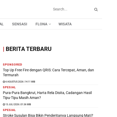
AL
SENSASI
FLONA
WISATA
|
BERITA TERBARU
SPONSORED
Top Up Free Fire dengan QRIS: Cara Tercepat, Aman, dan
Termurah
6 AGUSTUS 2026 | 14:11 WIB
SPESIAL
Pura-Pura Bangkrut, Harta Rela Disita, Cadangan Hasil
Tipu-Tipu Masih Aman?
13 JULI 2026 | 01:36 WIB
SPESIAL
Stroke Susulan Bisa Bikin Penderitanya Langsung Mati?