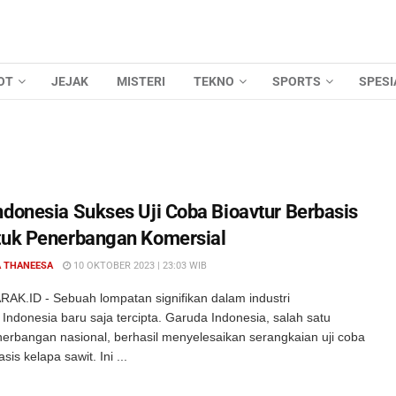
OT
JEJAK
MISTERI
TEKNO
SPORTS
SPESI
ndonesia Sukses Uji Coba Bioavtur Berbasis
tuk Penerbangan Komersial
 THANEESA
10 OKTOBER 2023 | 23:03 WIB
AK.ID - Sebuah lompatan signifikan dalam industri
ndonesia baru saja tercipta. Garuda Indonesia, salah satu
erbangan nasional, berhasil menyelesaikan serangkaian uji coba
sis kelapa sawit. Ini ...