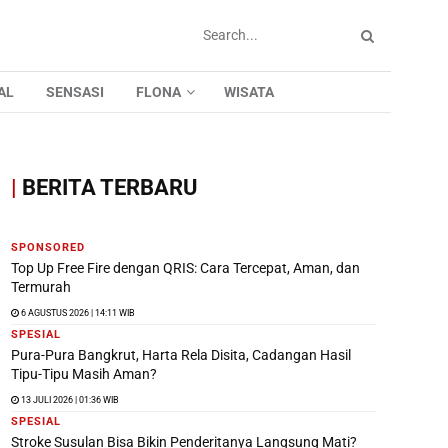
AL
SENSASI
FLONA
WISATA
|
BERITA TERBARU
SPONSORED
Top Up Free Fire dengan QRIS: Cara Tercepat, Aman, dan
Termurah
6 AGUSTUS 2026 | 14:11 WIB
SPESIAL
Pura-Pura Bangkrut, Harta Rela Disita, Cadangan Hasil
Tipu-Tipu Masih Aman?
13 JULI 2026 | 01:36 WIB
SPESIAL
Stroke Susulan Bisa Bikin Penderitanya Langsung Mati?