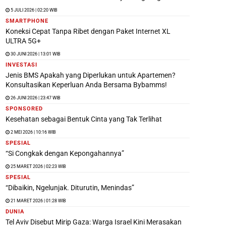
5 JULI 2026 | 02:20 WIB
SMARTPHONE
Koneksi Cepat Tanpa Ribet dengan Paket Internet XL
ULTRA 5G+
30 JUNI 2026 | 13:01 WIB
INVESTASI
Jenis BMS Apakah yang Diperlukan untuk Apartemen?
Konsultasikan Keperluan Anda Bersama Bybamms!
26 JUNI 2026 | 23:47 WIB
SPONSORED
Kesehatan sebagai Bentuk Cinta yang Tak Terlihat
2 MEI 2026 | 10:16 WIB
SPESIAL
“Si Congkak dengan Kepongahannya”
25 MARET 2026 | 02:23 WIB
SPESIAL
“Dibaikin, Ngelunjak. Diturutin, Menindas”
21 MARET 2026 | 01:28 WIB
DUNIA
Tel Aviv Disebut Mirip Gaza: Warga Israel Kini Merasakan