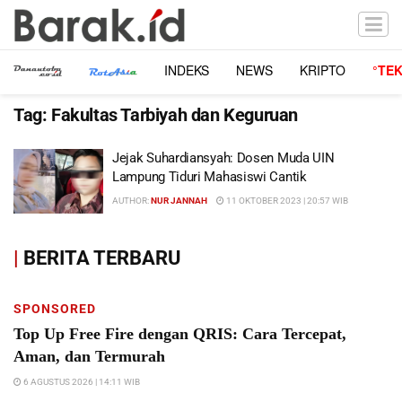
INDEKS
NEWS
KRIPTO
°TE
Tag:
Fakultas Tarbiyah dan Keguruan
Jejak Suhardiansyah: Dosen Muda UIN
Lampung Tiduri Mahasiswi Cantik
AUTHOR:
NUR JANNAH
11 OKTOBER 2023 | 20:57 WIB
|
BERITA TERBARU
SPONSORED
Top Up Free Fire dengan QRIS: Cara Tercepat,
Aman, dan Termurah
6 AGUSTUS 2026 | 14:11 WIB