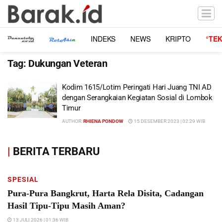
INDEKS
NEWS
KRIPTO
°TE
Tag:
Dukungan Veteran
Kodim 1615/Lotim Peringati Hari Juang TNI AD
dengan Serangkaian Kegiatan Sosial di Lombok
Timur
AUTHOR:
RHIENA PONDOW
15 DESEMBER 2023 | 02:29 WIB
|
BERITA TERBARU
SPESIAL
Pura-Pura Bangkrut, Harta Rela Disita, Cadangan
Hasil Tipu-Tipu Masih Aman?
13 JULI 2026 | 01:36 WIB