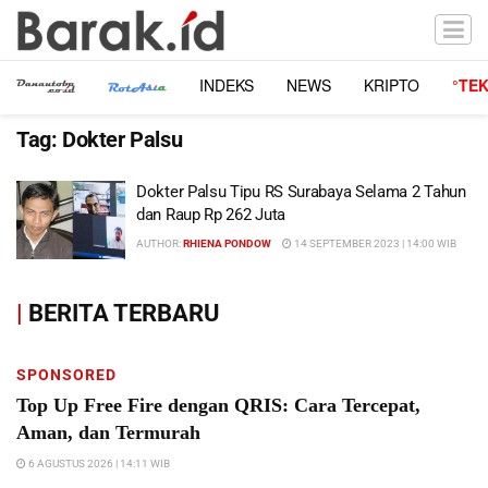
INDEKS
NEWS
KRIPTO
°TE
Tag:
Dokter Palsu
Dokter Palsu Tipu RS Surabaya Selama 2 Tahun
dan Raup Rp 262 Juta
AUTHOR:
RHIENA PONDOW
14 SEPTEMBER 2023 | 14:00 WIB
|
BERITA TERBARU
SPONSORED
Top Up Free Fire dengan QRIS: Cara Tercepat,
Aman, dan Termurah
6 AGUSTUS 2026 | 14:11 WIB