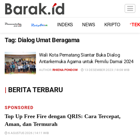
INDEKS
NEWS
KRIPTO
°TE
Tag:
Dialog Umat Beragama
Wali Kota Pematang Siantar Buka Dialog
Antarkemuka Agama untuk Pemilu Damai 2024
AUTHOR:
RHIENA PONDOW
13 DESEMBER 2023 | 18:08 WIB
|
BERITA TERBARU
SPONSORED
Top Up Free Fire dengan QRIS: Cara Tercepat,
Aman, dan Termurah
6 AGUSTUS 2026 | 14:11 WIB