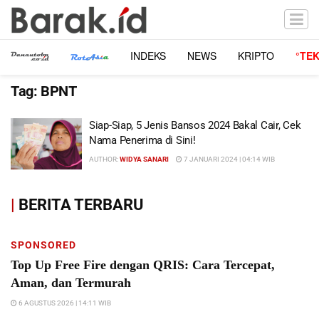
INDEKS
NEWS
KRIPTO
°TE
Tag:
BPNT
Siap-Siap, 5 Jenis Bansos 2024 Bakal Cair, Cek
Nama Penerima di Sini!
AUTHOR:
WIDYA SANARI
7 JANUARI 2024 | 04:14 WIB
|
BERITA TERBARU
SPONSORED
Top Up Free Fire dengan QRIS: Cara Tercepat,
Aman, dan Termurah
6 AGUSTUS 2026 | 14:11 WIB