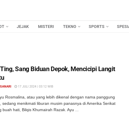
OT
JEJAK
MISTERI
TEKNO
SPORTS
SPESI
 Ting, Sang Biduan Depok, Mencicipi Langit
tu
 SANARI
17 JULI 2024 | 03:12 WIB
yu Rosmalina, atau yang lebih dikenal dengan nama panggung
g, sedang menikmati liburan musim panasnya di Amerika Serikat
buah hati, Bilqis Khumairah Razak. Ayu ...