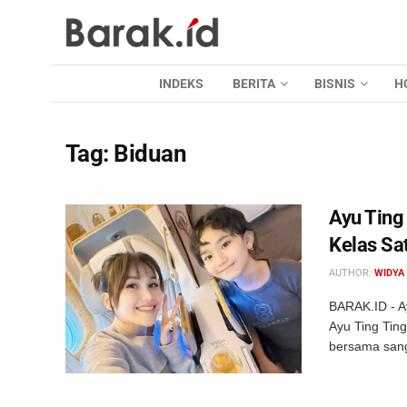
INDEKS
BERITA
BISNIS
H
Tag:
Biduan
Ayu Ting
Kelas Sa
AUTHOR:
WIDYA
BARAK.ID - A
Ayu Ting Tin
bersama sang 