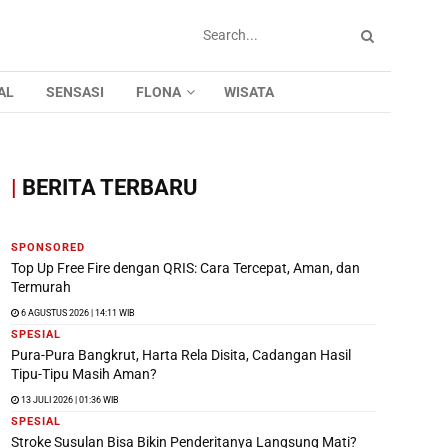
AL
SENSASI
FLONA
WISATA
|
BERITA TERBARU
SPONSORED
Top Up Free Fire dengan QRIS: Cara Tercepat, Aman, dan
Termurah
6 AGUSTUS 2026 | 14:11 WIB
SPESIAL
Pura-Pura Bangkrut, Harta Rela Disita, Cadangan Hasil
Tipu-Tipu Masih Aman?
13 JULI 2026 | 01:36 WIB
SPESIAL
Stroke Susulan Bisa Bikin Penderitanya Langsung Mati?