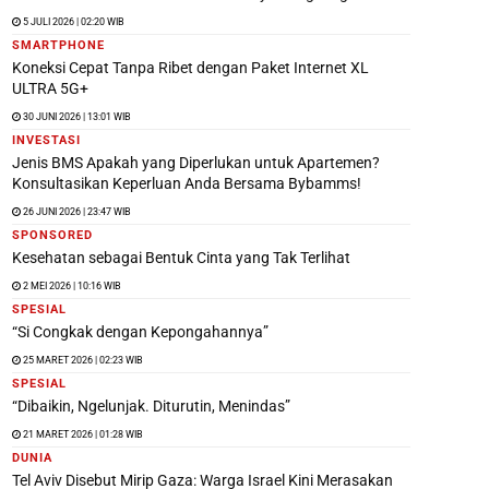
5 JULI 2026 | 02:20 WIB
SMARTPHONE
Koneksi Cepat Tanpa Ribet dengan Paket Internet XL
ULTRA 5G+
30 JUNI 2026 | 13:01 WIB
INVESTASI
Jenis BMS Apakah yang Diperlukan untuk Apartemen?
Konsultasikan Keperluan Anda Bersama Bybamms!
26 JUNI 2026 | 23:47 WIB
SPONSORED
Kesehatan sebagai Bentuk Cinta yang Tak Terlihat
2 MEI 2026 | 10:16 WIB
SPESIAL
“Si Congkak dengan Kepongahannya”
25 MARET 2026 | 02:23 WIB
SPESIAL
“Dibaikin, Ngelunjak. Diturutin, Menindas”
21 MARET 2026 | 01:28 WIB
DUNIA
Tel Aviv Disebut Mirip Gaza: Warga Israel Kini Merasakan