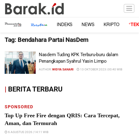
INDEKS
NEWS
KRIPTO
°TE
Tag:
Bendahara Partai NasDem
Nasdem Tuding KPK Terburu-buru dalam
Penangkapan Syahrul Yasin Limpo
AUTHOR:
WIDYA SANARI
13 OKTOBER 2023 | 00:40 WIB
|
BERITA TERBARU
SPONSORED
Top Up Free Fire dengan QRIS: Cara Tercepat,
Aman, dan Termurah
6 AGUSTUS 2026 | 14:11 WIB