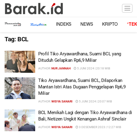
INDEKS
NEWS
KRIPTO
°TE
Tag:
BCL
Profil Tiko Aryawardhana, Suami BCL yang
Dituduh Gelapkan Rp6,9 Miliar
AUTHOR:
NUR JANNAH
5 JUNI 2024 | 20:18 WIB
Tiko Aryawardhana, Suami BCL, Dilaporkan
Mantan Istri Atas Dugaan Penggelapan Rp6,9
Miliar
AUTHOR:
WIDYA SANARI
5 JUNI 2024 | 20:07 WIB
BCL Menikah Lagi dengan Tiko Aryawardhana di
Bali, Netizen Ungkit Kenangan Ashraf Sinclair
AUTHOR:
WIDYA SANARI
3 DESEMBER 2023 | 12:27 WIB