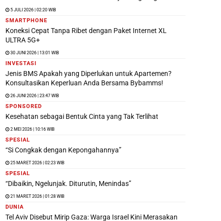
5 JULI 2026 | 02:20 WIB
SMARTPHONE
Koneksi Cepat Tanpa Ribet dengan Paket Internet XL
ULTRA 5G+
30 JUNI 2026 | 13:01 WIB
INVESTASI
Jenis BMS Apakah yang Diperlukan untuk Apartemen?
Konsultasikan Keperluan Anda Bersama Bybamms!
26 JUNI 2026 | 23:47 WIB
SPONSORED
Kesehatan sebagai Bentuk Cinta yang Tak Terlihat
2 MEI 2026 | 10:16 WIB
SPESIAL
“Si Congkak dengan Kepongahannya”
25 MARET 2026 | 02:23 WIB
SPESIAL
“Dibaikin, Ngelunjak. Diturutin, Menindas”
21 MARET 2026 | 01:28 WIB
DUNIA
Tel Aviv Disebut Mirip Gaza: Warga Israel Kini Merasakan