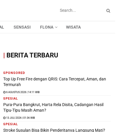
AL
SENSASI
FLONA
WISATA
|
BERITA TERBARU
SPONSORED
Top Up Free Fire dengan QRIS: Cara Tercepat, Aman, dan
Termurah
6 AGUSTUS 2026 | 14:11 WIB
SPESIAL
Pura-Pura Bangkrut, Harta Rela Disita, Cadangan Hasil
Tipu-Tipu Masih Aman?
13 JULI 2026 | 01:36 WIB
SPESIAL
Stroke Susulan Bisa Bikin Penderitanya Langsung Mati?