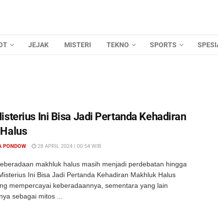
OT
JEJAK
MISTERI
TEKNO
SPORTS
SPESI
isterius Ini Bisa Jadi Pertanda Kehadiran
 Halus
A PONDOW
28 APRIL 2024 | 00:54 WIB
eberadaan makhluk halus masih menjadi perdebatan hingga
 Misterius Ini Bisa Jadi Pertanda Kehadiran Makhluk Halus
ng mempercayai keberadaannya, sementara yang lain
a sebagai mitos ...