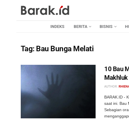
INDEKS
BERITA
BISNIS
H
Tag:
Bau Bunga Melati
10 Bau M
Makhluk
AUTHOR:
RHIEN
BARAK.ID - K
saat ini. Bau
Sebagian ora
menganggapny