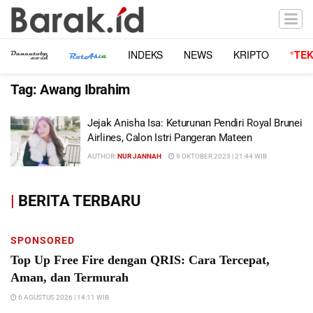
INDEKS
NEWS
KRIPTO
°TE
Tag:
Awang Ibrahim
Jejak Anisha Isa: Keturunan Pendiri Royal Brunei
Airlines, Calon Istri Pangeran Mateen
AUTHOR:
NUR JANNAH
9 OKTOBER 2023 | 21:44 WIB
|
BERITA TERBARU
SPONSORED
Top Up Free Fire dengan QRIS: Cara Tercepat,
Aman, dan Termurah
6 AGUSTUS 2026 | 14:11 WIB