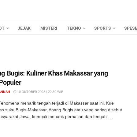
OT
JEJAK
MISTERI
TEKNO
SPORTS
SPESI
g Bugis: Kuliner Khas Makassar yang
Populer
ANNAH
10 OKTOBER 2023 | 22:30 WIB
enomena menarik tengah terjadi di Makassar saat ini. Kue
has suku Bugis-Makassar, Apang Bugis atau yang sering disebut
syarakat Jawa, kembali menarik perhatian dan tengah ...