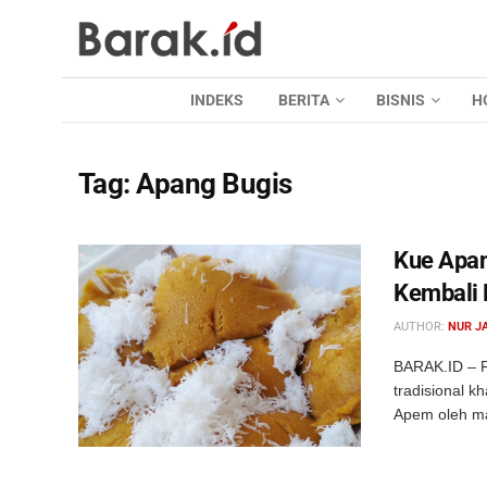
INDEKS
BERITA
BISNIS
H
Tag:
Apang Bugis
Kue Apan
Kembali 
AUTHOR:
NUR J
BARAK.ID – F
tradisional k
Apem oleh ma