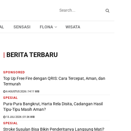
AL
SENSASI
FLONA
WISATA
|
BERITA TERBARU
SPONSORED
Top Up Free Fire dengan QRIS: Cara Tercepat, Aman, dan
Termurah
6 AGUSTUS 2026 | 14:11 WIB
SPESIAL
Pura-Pura Bangkrut, Harta Rela Disita, Cadangan Hasil
Tipu-Tipu Masih Aman?
13 JULI 2026 | 01:36 WIB
SPESIAL
Stroke Susulan Bisa Bikin Penderitanya Langsung Mati?