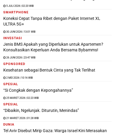
5 JULI 2026 | 02:20 WIB
SMARTPHONE
Koneksi Cepat Tanpa Ribet dengan Paket Internet XL
ULTRA 5G+
30 JUNI 2026 | 13:01 WIB
INVESTASI
Jenis BMS Apakah yang Diperlukan untuk Apartemen?
Konsultasikan Keperluan Anda Bersama Bybamms!
26 JUNI 2026 | 23:47 WIB
SPONSORED
Kesehatan sebagai Bentuk Cinta yang Tak Terlihat
2 MEI 2026 | 10:16 WIB
SPESIAL
“Si Congkak dengan Kepongahannya”
25 MARET 2026 | 02:23 WIB
SPESIAL
“Dibaikin, Ngelunjak. Diturutin, Menindas”
21 MARET 2026 | 01:28 WIB
DUNIA
Tel Aviv Disebut Mirip Gaza: Warga Israel Kini Merasakan