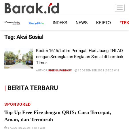
INDEKS
NEWS
KRIPTO
°TE
Tag:
Aksi Sosial
Kodim 1615/Lotim Peringati Hari Juang TNI AD
dengan Serangkaian Kegiatan Sosial di Lombok
Timur
AUTHOR:
RHIENA PONDOW
15 DESEMBER 2023 | 02:29 WIB
|
BERITA TERBARU
SPONSORED
Top Up Free Fire dengan QRIS: Cara Tercepat,
Aman, dan Termurah
6 AGUSTUS 2026 | 14:11 WIB