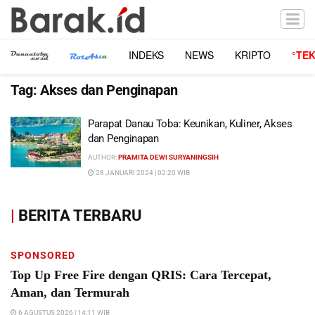
INDEKS
NEWS
KRIPTO
°TE
Tag:
Akses dan Penginapan
Parapat Danau Toba: Keunikan, Kuliner, Akses
dan Penginapan
AUTHOR:
PRAMITA DEWI SURYANINGSIH
28 JANUARI 2024 | 02:20 WIB
|
BERITA TERBARU
SPONSORED
Top Up Free Fire dengan QRIS: Cara Tercepat,
Aman, dan Termurah
6 AGUSTUS 2026 | 14:11 WIB