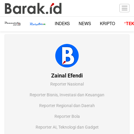
INDEKS
NEWS
KRIPTO
°TE
Zainal Efendi
Reporter Nasional
Reporter Bisnis, Investasi dan Keuangan
Reporter Regional dan Daerah
Reporter Bola
Reporter AI, Teknologi dan Gadget