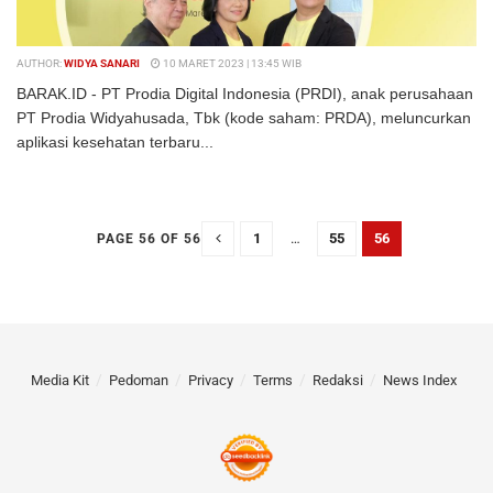
AUTHOR:
WIDYA SANARI
10 MARET 2023 | 13:45 WIB
BARAK.ID - PT Prodia Digital Indonesia (PRDI), anak perusahaan
PT Prodia Widyahusada, Tbk (kode saham: PRDA), meluncurkan
aplikasi kesehatan terbaru...
DETAILS
BACA SELENGKAPNYA
1
…
55
56
PAGE 56 OF 56
Media Kit
Pedoman
Privacy
Terms
Redaksi
News Index