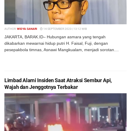
AUTHOR:
WIDYA SANARI
14 SEPTEMBER 2023 | 13:12 WIB
JAKARTA, BARAK.ID– Hubungan asmara yang tengah
dikabarkan mewarnai hidup putri H. Faisal, Fuji, dengan
pesepakbola timnas, Asnawi Mangkualam, menjadi sorotan....
DETAILS
BACA SELENGKAPNYA
Limbad Alami Insiden Saat Atraksi Sembur Api,
Wajah dan Jenggotnya Terbakar